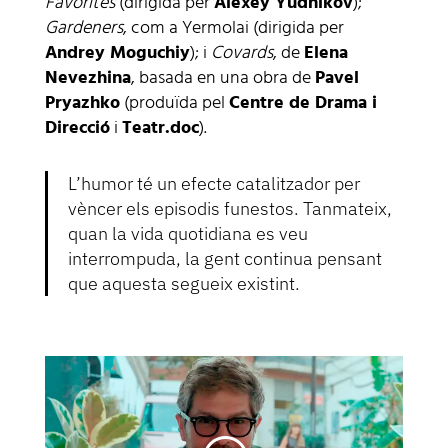
Favorites
(dirigida per
Alexey Yudnikov
);
Gardeners
, com a Yermolai (dirigida per
Andrey Moguchiy
); i
Covards
, de
Elena
Nevezhina
, basada en una obra de
Pavel
Pryazhko
(produïda pel
Centre de Drama i
Direcció
i
Teatr.doc
).
L’humor té un efecte catalitzador per
vèncer els episodis funestos. Tanmateix,
quan la vida quotidiana es veu
interrompuda, la gent continua pensant
que aquesta segueix existint.