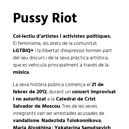
Pussy Riot
Col·lectiu d’artistes i activistes polítiques.
El feminisme, els drets de la comunitat
LGTBIQ+
i la llibertat d’expressió formen part
del seu discurs i de la seva pràctica artística,
que es vehicula principalment a través de la
música
.
La seva història pública comença el
21 de
febrer de 2012
, durant un
concert improvisat
i no autoritzat
a la
Catedral de Crist
Salvador de Moscou
. Tres de les seves
integrants van ser arrestades acusades de
vandalisme
.
Nadezhda Tolokonnikova
,
Maria Alyokhina
i
Yekaterina Samutsevich