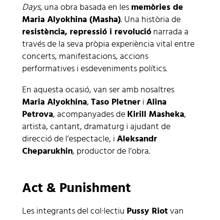
Days
, una obra basada en les
memòries de
Maria Alyokhina (Masha)
. Una història de
resistència, repressió i revolució
narrada a
través de la seva pròpia experiència vital entre
concerts, manifestacions, accions
performatives i esdeveniments polítics.
En aquesta ocasió, van ser amb nosaltres
Maria Alyokhina
,
Taso Pletner
i
Alina
Petrova
, acompanyades de
Kirill Masheka
,
artista, cantant, dramaturg i ajudant de
direcció de l’espectacle, i
Aleksandr
Cheparukhin
, productor de l’obra.
Act & Punishment
Les integrants del col·lectiu
Pussy Riot
van