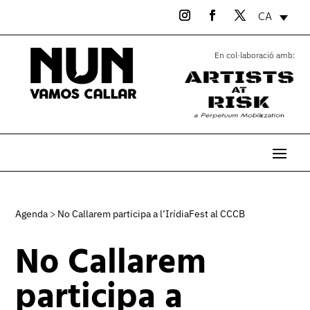
CA
En col·laboració amb:
Agenda
>
No Callarem participa a l’IrídiaFest al CCCB
No Callarem
participa a