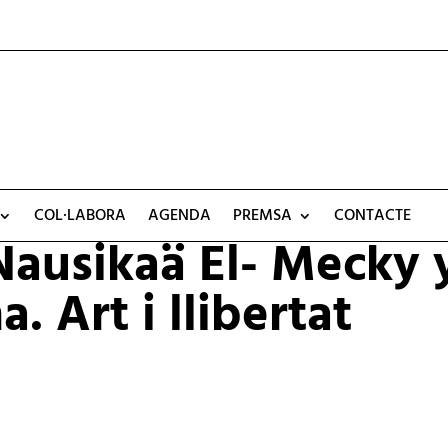
COL·LABORA
AGENDA
PREMSA
CONTACTE
 Nausikaä El- Mecky 
. Art i llibertat