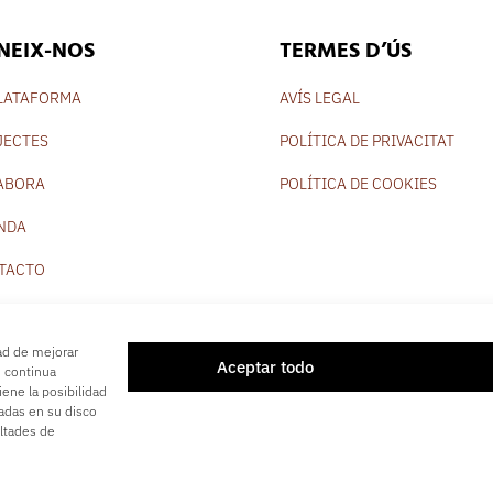
NEIX-NOS
TERMES D’ÚS
PLATAFORMA
AVÍS LEGAL
JECTES
POLÍTICA DE PRIVACITAT
ABORA
POLÍTICA DE COOKIES
NDA
TACTO
dad de mejorar
Aceptar todo
i continua
iene la posibilidad
ladas en su disco
ó Panorama 180
© 2025. Tots els drets reservats. Disseny i desenvolup
ltades de