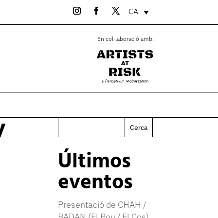
CA
En col·laboració amb:
y
Cerca
Últimos
eventos
Presentació de CHAH /
BADAN (El Pou / El Cos)