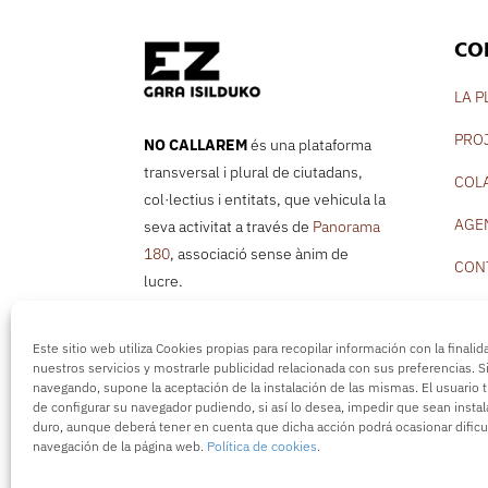
CO
LA 
PRO
NO CALLAREM
és una plataforma
transversal i plural de ciutadans,
COL
col·lectius i entitats, que vehicula la
AGE
seva activitat a través de
Panorama
180
, associació sense ànim de
CON
lucre.
info@nocallarem.org
Este sitio web utiliza Cookies propias para recopilar información con la finali
nuestros servicios y mostrarle publicidad relacionada con sus preferencias. S
navegando, supone la aceptación de la instalación de las mismas. El usuario t
de configurar su navegador pudiendo, si así lo desea, impedir que sean insta
NO CALLAREM –
Associaci
duro, aunque deberá tener en cuenta que dicha acción podrá ocasionar dificu
navegación de la página web.
Política de cookies
.