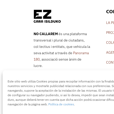
CO
LA 
PRO
NO CALLAREM
és una plataforma
transversal i plural de ciutadans,
COL
col·lectius i entitats, que vehicula la
AGE
seva activitat a través de
Panorama
180
, associació sense ànim de
CON
lucre.
info@nocallarem.org
Este sitio web utiliza Cookies propias para recopilar información con la finali
nuestros servicios y mostrarle publicidad relacionada con sus preferencias. S
navegando, supone la aceptación de la instalación de las mismas. El usuario t
de configurar su navegador pudiendo, si así lo desea, impedir que sean insta
NO CALLAREM –
Associaci
duro, aunque deberá tener en cuenta que dicha acción podrá ocasionar dificu
navegación de la página web.
Política de cookies
.