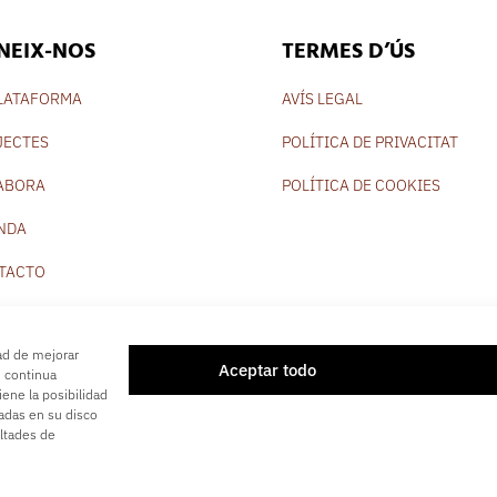
NEIX-NOS
TERMES D’ÚS
PLATAFORMA
AVÍS LEGAL
JECTES
POLÍTICA DE PRIVACITAT
ABORA
POLÍTICA DE COOKIES
NDA
TACTO
dad de mejorar
Aceptar todo
i continua
iene la posibilidad
ladas en su disco
ó Panorama 180
© 2025. Tots els drets reservats. Disseny i desenvolup
ltades de