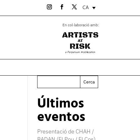
CA
En col·laboració amb:
Cerca
Últimos
eventos
Presentació de CHAH /
BADAN (El Pou / El Cos)