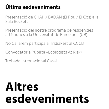
Últims esdeveniments
Presentació de CHAH / BADAN (El Pou / El Cos) a la
Sala Beckett
Presentació del nostre programa de residències
artístiques a la Universitat de Barcelona (UB)
No Callarem participa a l’IrídiaFest al CCCB
Convocatòria Pública «Ecologists At Risk»
Trobada Internacional Casal
Altres
esdeveniments