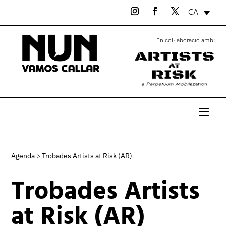
CA
En col·laboració amb:
Agenda
>
Trobades Artists at Risk (AR)
Trobades Artists
at Risk (AR)